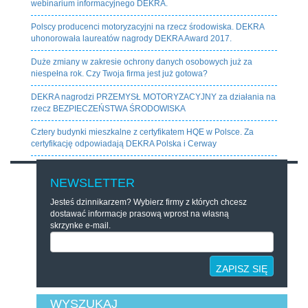
webinarium informacyjnego DEKRA.
Polscy producenci motoryzacyjni na rzecz środowiska. DEKRA
uhonorowała laureatów nagrody DEKRA Award 2017.
Duże zmiany w zakresie ochrony danych osobowych już za
niespełna rok. Czy Twoja firma jest już gotowa?
DEKRA nagrodzi PRZEMYSŁ MOTORYZACYJNY za działania na
rzecz BEZPIECZEŃSTWA ŚRODOWISKA
Cztery budynki mieszkalne z certyfikatem HQE w Polsce. Za
certyfikację odpowiadają DEKRA Polska i Cerway
NEWSLETTER
Jesteś dzinnikarzem? Wybierz firmy z których chcesz
dostawać informacje prasową wprost na własną
skrzynke e-mail.
ZAPISZ SIĘ
WYSZUKAJ