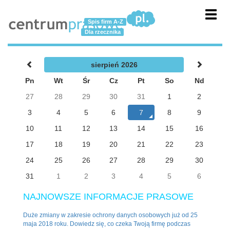
Toggl
Spis firm A-Z
navig
Dla rzecznika
sierpień 2026
Pn
Wt
Śr
Cz
Pt
So
Nd
27
28
29
30
31
1
2
3
4
5
6
7
8
9
10
11
12
13
14
15
16
17
18
19
20
21
22
23
24
25
26
27
28
29
30
31
1
2
3
4
5
6
NAJNOWSZE INFORMACJE PRASOWE
Duże zmiany w zakresie ochrony danych osobowych już od 25
maja 2018 roku. Dowiedz się, co czeka Twoją firmę podczas