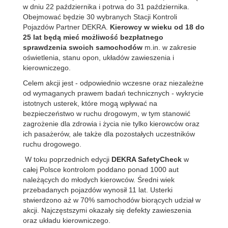
w dniu 22 października i potrwa do 31 października.
Obejmować będzie 30 wybranych Stacji Kontroli
Pojazdów Partner DEKRA.
Kierowcy w wieku od 18 do
25 lat będą mieć możliwość bezpłatnego
sprawdzenia swoich samochodów
m.in. w zakresie
oświetlenia, stanu opon, układów zawieszenia i
kierowniczego.
Celem akcji jest - odpowiednio wczesne oraz niezależne
od wymaganych prawem badań technicznych - wykrycie
istotnych usterek, które mogą wpływać na
bezpieczeństwo w ruchu drogowym, w tym stanowić
zagrożenie dla zdrowia i życia nie tylko kierowców oraz
ich pasażerów, ale także dla pozostałych uczestników
ruchu drogowego.
W toku poprzednich edycji
DEKRA SafetyCheck
w
całej Polsce kontrolom poddano ponad 1000 aut
należących do młodych kierowców. Średni wiek
przebadanych pojazdów wynosił 11 lat. Usterki
stwierdzono aż w 70% samochodów biorących udział w
akcji. Najczęstszymi okazały się defekty zawieszenia
oraz układu kierowniczego.