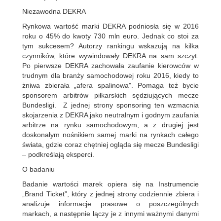
Niezawodna DEKRA
Rynkowa wartość marki DEKRA podniosła się w 2016
roku o 45% do kwoty 730 mln euro. Jednak co stoi za
tym sukcesem? Autorzy rankingu wskazują na kilka
czynników, które wywindowały DEKRA na sam szczyt.
Po pierwsze DEKRA zachowała zaufanie kierowców w
trudnym dla branży samochodowej roku 2016, kiedy to
żniwa zbierała „afera spalinowa”. Pomaga też bycie
sponsorem arbitrów piłkarskich sędziujących mecze
Bundesligi.
Z jednej strony sponsoring ten wzmacnia
skojarzenia z DEKRA jako neutralnym i godnym zaufania
arbitrze na rynku samochodowym, a z drugiej jest
doskonałym nośnikiem samej marki na rynkach całego
świata, gdzie coraz chętniej ogląda się mecze Bundesligi
– podkreślają eksperci.
O badaniu
Badanie wartości marek opiera się na Instrumencie
„Brand Ticket”, który z jednej strony codziennie zbiera i
analizuje informacje prasowe o poszczególnych
markach, a następnie łączy je z innymi ważnymi danymi