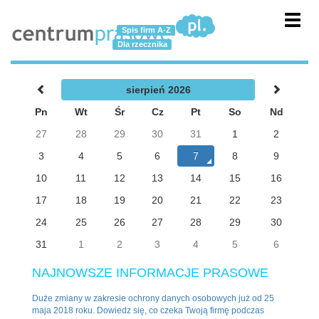
Toggl
Spis firm A-Z
navig
Dla rzecznika
sierpień 2026
Pn
Wt
Śr
Cz
Pt
So
Nd
27
28
29
30
31
1
2
3
4
5
6
7
8
9
10
11
12
13
14
15
16
17
18
19
20
21
22
23
24
25
26
27
28
29
30
31
1
2
3
4
5
6
NAJNOWSZE INFORMACJE PRASOWE
Duże zmiany w zakresie ochrony danych osobowych już od 25
maja 2018 roku. Dowiedz się, co czeka Twoją firmę podczas