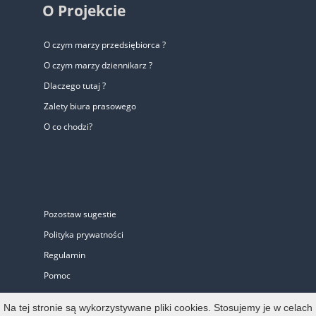
O Projekcie
O czym marzy przedsiębiorca ?
O czym marzy dziennikarz ?
Dlaczego tutaj ?
Zalety biura prasowego
O co chodzi?
Pozostaw sugestie
Polityka prywatności
Regulamin
Pomoc
Biuro Prasowe
Na tej stronie są wykorzystywane pliki cookies. Stosujemy je w celach