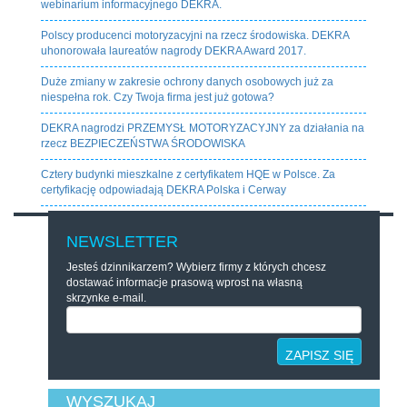
webinarium informacyjnego DEKRA.
Polscy producenci motoryzacyjni na rzecz środowiska. DEKRA
uhonorowała laureatów nagrody DEKRA Award 2017.
Duże zmiany w zakresie ochrony danych osobowych już za
niespełna rok. Czy Twoja firma jest już gotowa?
DEKRA nagrodzi PRZEMYSŁ MOTORYZACYJNY za działania na
rzecz BEZPIECZEŃSTWA ŚRODOWISKA
Cztery budynki mieszkalne z certyfikatem HQE w Polsce. Za
certyfikację odpowiadają DEKRA Polska i Cerway
NEWSLETTER
Jesteś dzinnikarzem? Wybierz firmy z których chcesz
dostawać informacje prasową wprost na własną
skrzynke e-mail.
ZAPISZ SIĘ
WYSZUKAJ