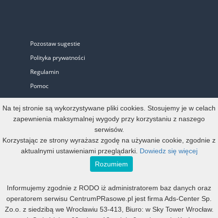
Pozostaw sugestie
Polityka prywatności
Regulamin
Pomoc
Biuro Prasowe
Na tej stronie są wykorzystywane pliki cookies. Stosujemy je w celach
zapewnienia maksymalnej wygody przy korzystaniu z naszego
serwisów.
Oferta
Korzystając ze strony wyrażasz zgodę na używanie cookie, zgodnie z
aktualnymi ustawieniami przeglądarki.
Dowiedz się więcej
Start-up i Mikro firma
Rozumiem
Konto oficjalne
Informujemy zgodnie z RODO iż administratorem baz danych oraz
Małe, średnie i duże
operatorem serwisu CentrumPRasowe.pl jest firma Ads-Center Sp.
Mała agencja PR
Zo.o. z siedzibą we Wrocławiu 53-413, Biuro: w Sky Tower Wrocław.
Duża agencja PR