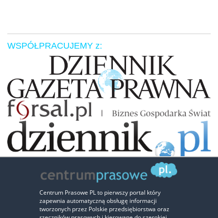
WSPÓŁPRACUJEMY z:
Zaufali nam:
Centrum Prasowe PL to pierwszy portal który
zapewnia automatyczną obsługę informacji
‹
›
tworzonych przez Polskie przedsiębiorstwa oraz
rzeczników prasowych i kierowane do szerokiej